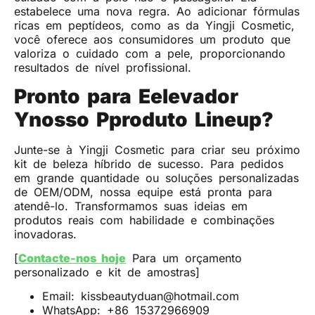
estabelece uma nova regra. Ao adicionar fórmulas
ricas em peptídeos, como as da Yingji Cosmetic,
você oferece aos consumidores um produto que
valoriza o cuidado com a pele, proporcionando
resultados de nível profissional.
Pronto para
E
elevador
Y
nosso
P
produto
L
ineup?
Junte-se à Yingji Cosmetic para criar seu próximo
kit de beleza híbrido de sucesso. Para pedidos
em grande quantidade ou soluções personalizadas
de OEM/ODM, nossa equipe está pronta para
atendê-lo. Transformamos suas ideias em
produtos reais com habilidade e combinações
inovadoras.
[
Contacte-nos hoje
Para um orçamento
personalizado e kit de amostras]
Email: kissbeautyduan@hotmail.com
WhatsApp: +86 15372966909