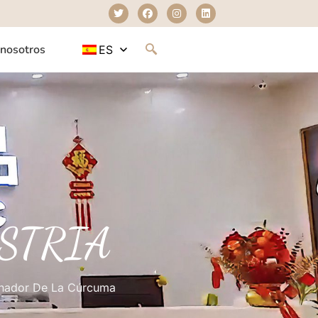
 nosotros
ES
STRIA
minador De La Cúrcuma