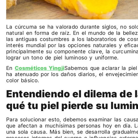
La cúrcuma se ha valorado durante siglos, no sol
natural en forma de raíz. En el mundo de la belle
las antiguas costumbres a los laboratorios de co
interés mundial por las opciones naturales y efica
principalmente su componente clave, la curcumi
lograr un tono de piel luminoso y uniforme.
En
Cosméticos Yingji
Sabemos que aclarar la piel 
ha atenuado por los daños diarios, el envejecimien
color básico.
Entendiendo el dilema de 
qué tu piel pierde su lum
Para solucionar esto, debemos examinar las causas
que afectan a muchísimas personas hoy en día. La
una sola causa. Más bien, se desarrolla gradualm
procesos internos del cuerpo e influencias externa