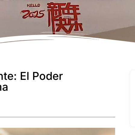
te: El Poder
ma