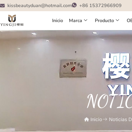
kissbeautyduan@hotmail.com
+86 15372966909
Inicio
Marca
Producto
O
NOTI
Inicio
Noticias D